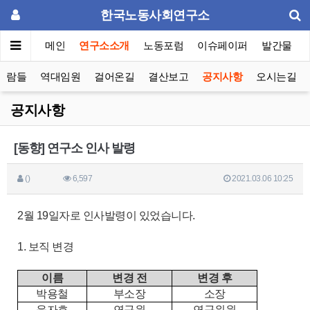
한국노동사회연구소
메인
연구소소개
노동포럼
이슈페이퍼
발간물
사람들
역대임원
걸어온길
결산보고
공지사항
오시는길
공지사항
[동향] 연구소 인사 발령
()
6,597
2021.03.06 10:25
2월 19일자로 인사발령이 있었습니다.
1. 보직 변경
이름
변경 전
변경 후
박용철
부소장
소장
윤자호
연구원
연구위원