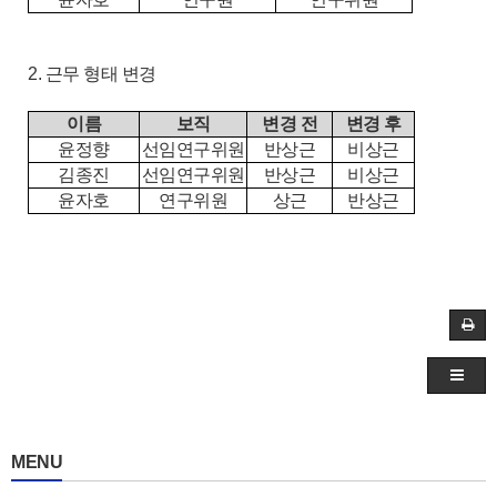
2. 근무 형태 변경
이름
보직
변경 전
변경 후
윤정향
선임연구위원
반상근
비상근
김종진
선임연구위원
반상근
비상근
윤자호
연구위원
상근
반상근
MENU