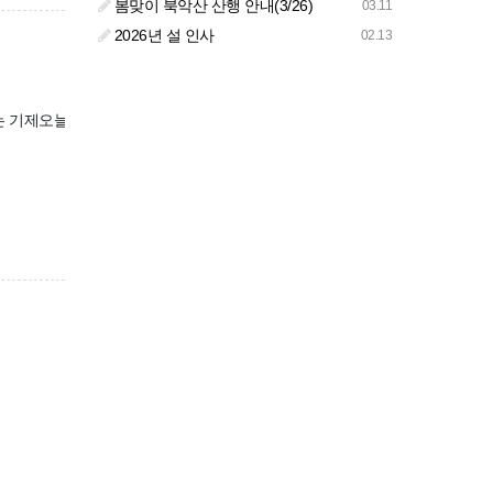
봄맞이 북악산 산행 안내(3/26)
03.11
2026년 설 인사
02.13
 기제오늘날 한국 사회에서 양극화가 더 이상