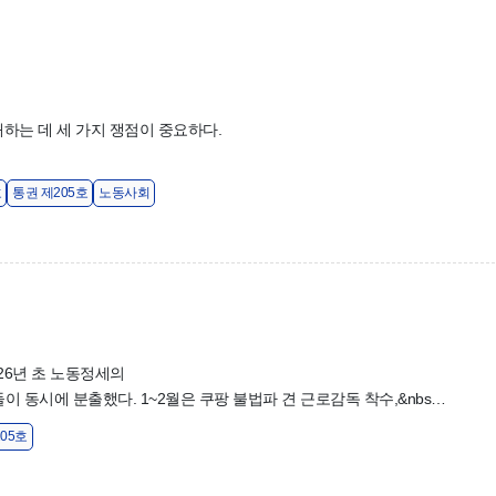
이해하는 데 세 가지 쟁점이 중요하다.
호
통권 제205호
노동사회
26년 초 노동정세의
이 동시에 분출했다. 1~2월은 쿠팡 불법파 견 근로감독 착수,&nbs…
05호