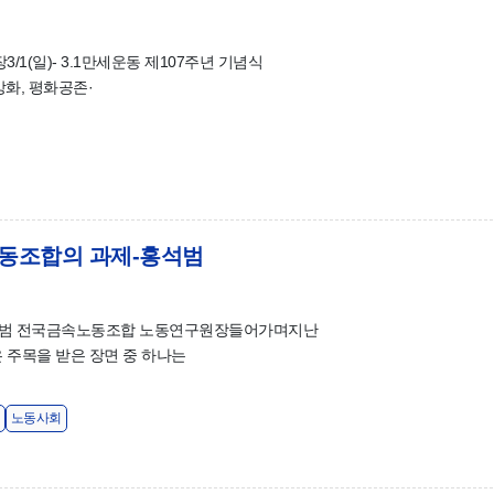
1(일)- 3.1만세운동 제107주년 기념식
강화, 평화공존·
노동조합의 과제-홍석범
홍석범 전국금속노동조합 노동연구원장들어가며지난
은 주목을 받은 장면 중 하나는
노동사회