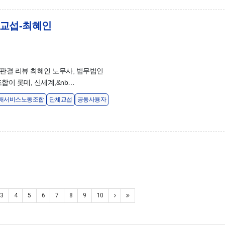
체교섭-최혜인
96 판결 리뷰 최혜인 노무사, 법무법인
이 롯데, 신세계,&nb…
매서비스노동조합
단체교섭
공동사용자
3
4
5
6
7
8
9
10