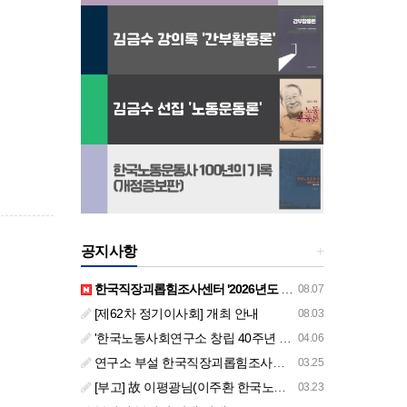
공지사항
+
한국직장괴롭힘조사센터 '2026년도 하반기 주요 사업 안내' (교육/컨설팅)
08.07
[제62차 정기이사회] 개최 안내
08.03
'한국노동사회연구소 창립 40주년 기념 행사 안내'
04.06
연구소 부설 한국직장괴롭힘조사센터 '2026년도 주요 사업 안내' (교육/컨설팅)
03.25
[부고] 故 이평광님(이주환 한국노동사회연구소 부소장 부친상)
03.23