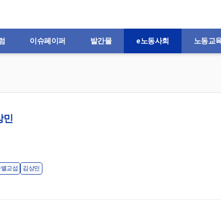
럼
이슈페이퍼
발간물
e노동사회
노동교
상민
산별교섭
김상민